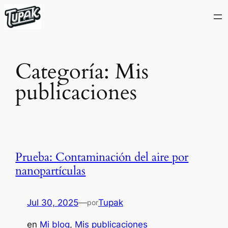
Saltar
al
contenido
Categoría:
Mis
publicaciones
Prueba: Contaminación del aire por
nanopartículas
Jul 30, 2025
—
Tupak
por
en
Mi blog
, 
Mis publicaciones